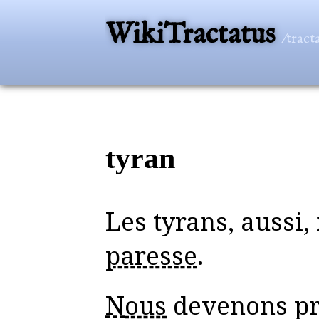
WikiTractatus
/tract
tyran
Les tyrans, aussi
paresse
.
Nous
devenons pro