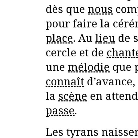
dès que
nous
comp
pour faire la cér
place
. Au
lieu
de s
cercle et de
chant
une
mélodie
que 
connaît
d’avance,
la
scène
en attend
passe
.
Les tyrans naisse