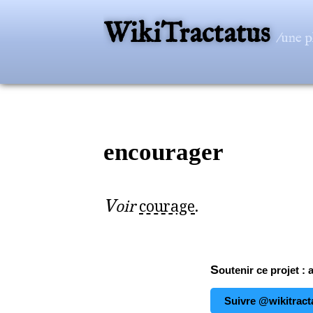
WikiTractatus
/une p
encourager
V
oir
courage
.
Soutenir ce projet : 
Suivre @wikitract