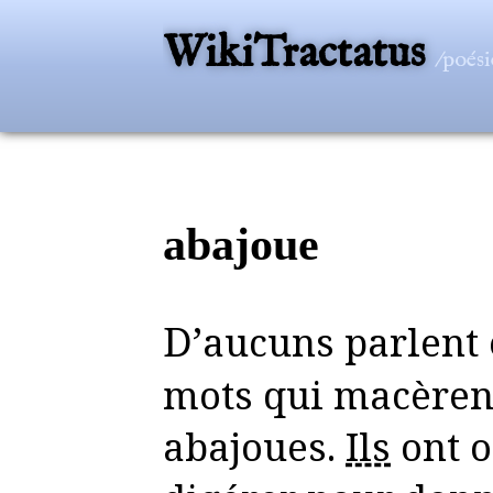
WikiTractatus
/poési
abajoue
D’aucuns parlent en recrachant des
mots qui macèren
abajoues.
Ils
ont o