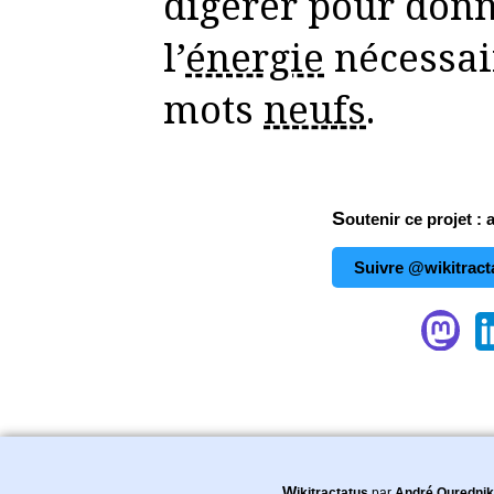
digérer pour don
l’
énergie
nécessai
mots
neufs
.
Soutenir ce projet : 
Suivre @wikitract
Wikitractatus
par
André Ourednik