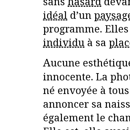
sans
hasard
devan
idéal
d’un
paysag
programme. Elles
individu
à sa
plac
Aucune esthétique
innocente. La phot
né envoyée à tous
annoncer sa nais
également le cha