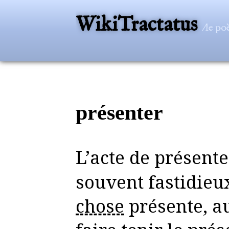
WikiTractatus
/le po
présenter
L’acte de présenter est un effort
souvent fastidieu
chose
présente, au