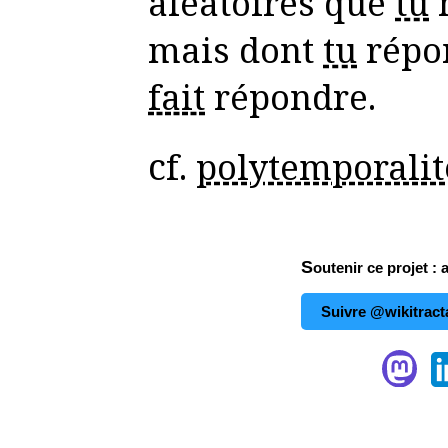
aléatoires que
tu
n
mais dont
tu
répo
fait
répondre.
cf.
polytemporalit
Soutenir ce projet : 
Suivre @wikitract