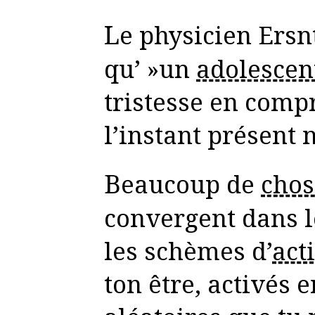
Le physicien Ersnt Stückelberg note
qu’ »un
adolescen
tristesse en comp
l’instant présent 
Beaucoup de
chos
convergent dans l
les schèmes d’
act
ton être, activés 