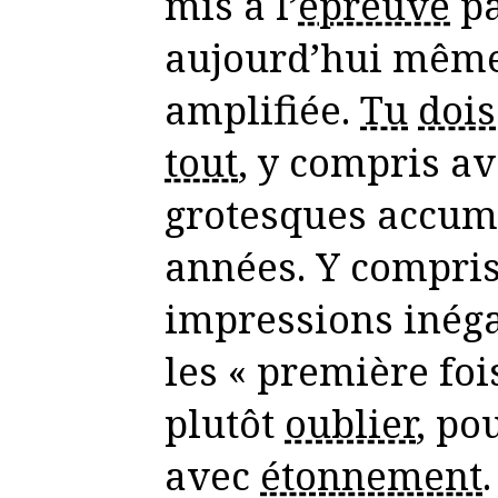
mis à l’
épreuve
pa
aujourd’hui mêm
amplifiée.
Tu
dois
tout
, y compris av
grotesques accum
années. Y compris
impressions inéga
les « première fois
plutôt
oublier
, po
avec
étonnement
.