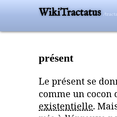
WikiTractatus
/tract
présent
Le présent se donne de prime abord
comme un cocon d
existentielle
. Mai