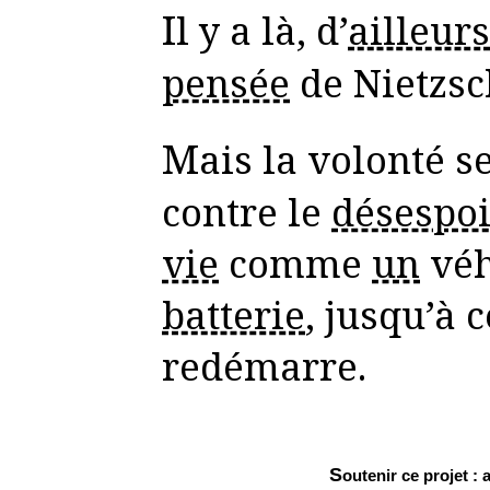
Il y a là, d’
ailleurs
pensée
de Nietzsc
Mais la volonté seule est efficace
contre le
désespoi
vie
comme
un
véh
batterie
, jusqu’à 
redémarre.
Soutenir ce projet : 