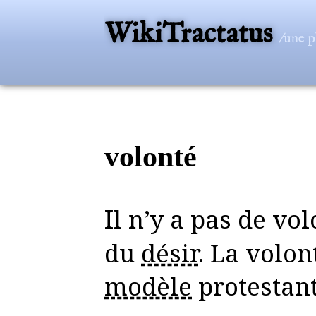
WikiTractatus
/une p
volonté
Il n’y a pas de volonté, seulement
du
désir
. La volon
modèle
protestan