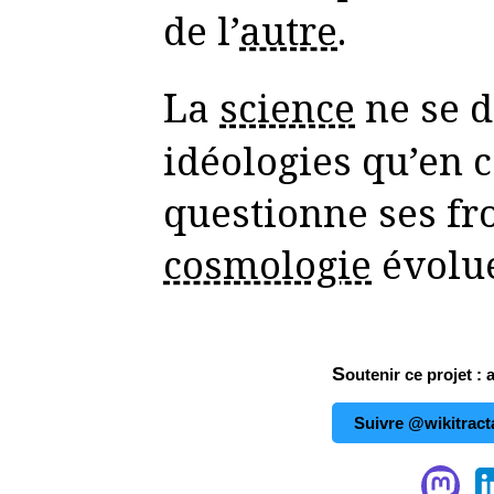
de l’
autre
.
La
science
ne se d
idéologies qu’en c
questionne ses fro
cosmologie
évolu
Soutenir ce projet : 
Suivre @wikitract