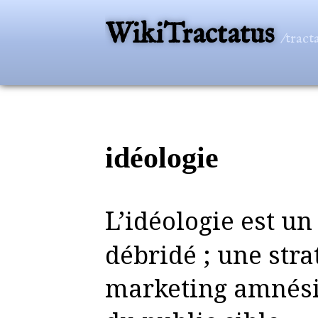
WikiTractatus
/tract
idéologie
L’idéologie est un storytelling
débridé ; une stra
marketing amnés