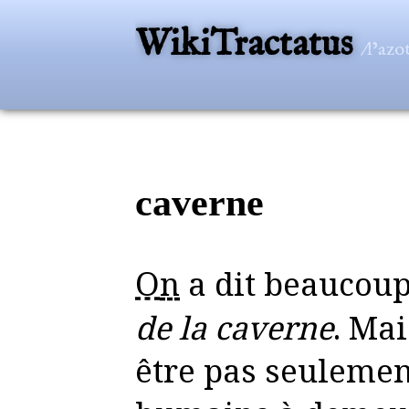
WikiTractatus
/l’az
caverne
On
a dit beaucou
de la caverne
. Ma
être pas seulemen