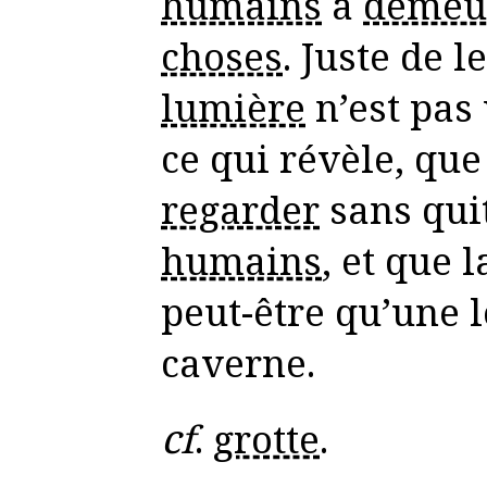
humains
à
demeu
choses
. Juste de l
lumière
n’est pas
ce qui révèle, qu
regarder
sans qui
humains
, et que l
peut-être qu’une
caverne.
cf
.
grotte
.