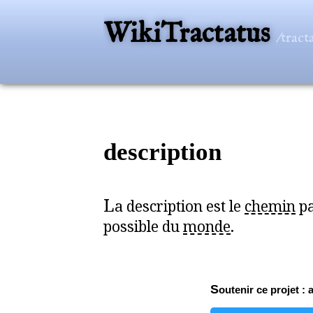
WikiTractatus
/tract
description
L
a description est le
chemin
pa
possible du
monde
.
Soutenir ce projet : 