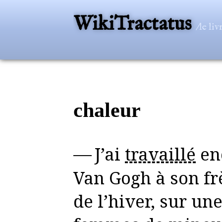
WikiTractatus
/le li
chaleur
— J’ai
travaillé
enc
Van Gogh à son fr
de l’hiver, sur un