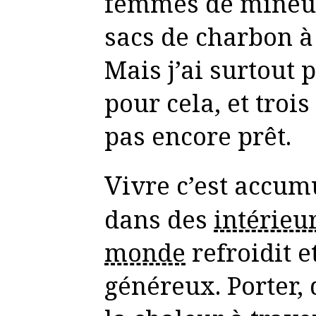
femmes de mineur
sacs de charbon à
Mais j’ai surtout 
pour cela, et trois
pas encore prêt.
Vivre c’est accumuler la chaleur
dans des
intérieu
monde
refroidit e
généreux. Porter, 