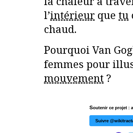
la chaleur à traver
l’
intérieur
que
tu
chaud.
Pourquoi Van Gogh a-t-il choisi des
femmes pour illus
mouvement
?
Soutenir ce projet : 
Suivre @wikitract