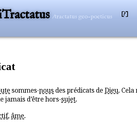
Tractatus
[?]
/tractatus geo-poeticus
icat
ute
sommes-
nous
des prédicats de
Dieu
. Cela
 jamais d’être hors-
sujet
.
tif
,
âme
.