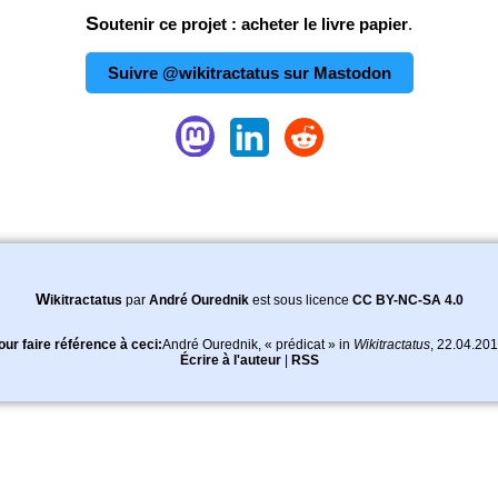
Soutenir ce projet : acheter le livre papier
.
Suivre @wikitractatus sur Mastodon
Wikitractatus
par
André Ourednik
est sous licence
CC BY-NC-SA 4.0
our faire référence à ceci:
André Ourednik
, « prédicat » in
Wikitractatus
,
22.04.20
Écrire à l'auteur
|
RSS