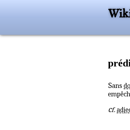
Wiki
préd
S
ans
do
empêche
c
f.
adjec