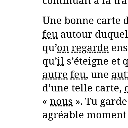
continuait à la tra
Une bonne carte 
feu
autour duque
qu’
on
regarde
ens
qu’
il
s’éteigne et q
autre
feu
, une
aut
d’une telle carte,
«
nous
». Tu garde
agréable moment