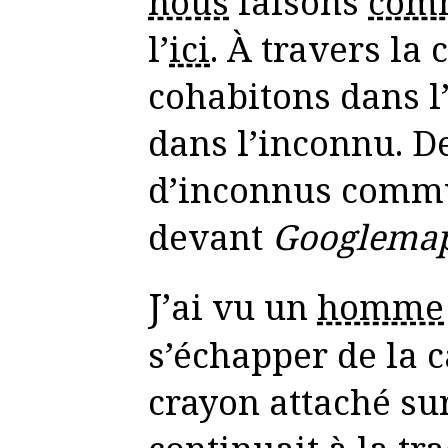
nous
faisons
com
l’
ici
. À travers la 
cohabitons dans l
dans l’inconnu. D
d’inconnus commu
devant
Googlema
J’ai vu un
homme
s’échapper de la 
crayon attaché su