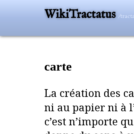
WikiTractatus
/tract
carte
La création des cartes ne se limite
ni au papier ni à l
c’est n’importe q