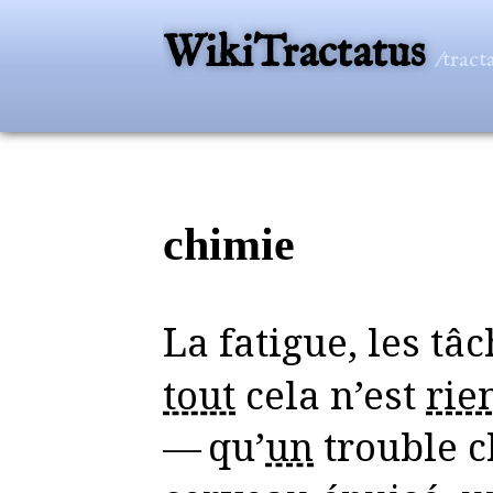
WikiTractatus
/tract
chimie
La fatigue, les tâ
tout
cela n’est
rie
— qu’
un
trouble c