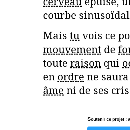
cerveau
épuisé, u
courbe sinusoïdal
Mais
tu
vois ce p
mouvement
de
fo
toute
raison
qui
o
en
ordre
ne saura 
âme
ni de ses cris
Soutenir ce projet : 