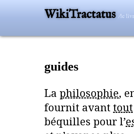
WikiTractatus
/le li
guides
La
philosophie
, e
fournit avant
tout
béquilles pour l’
e