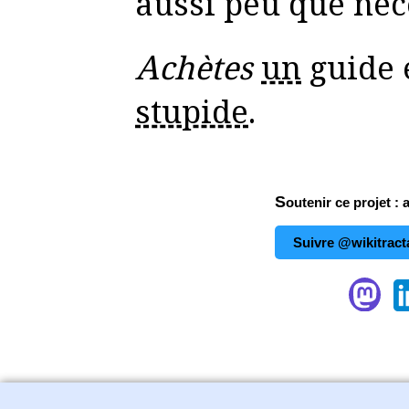
aussi peu que néc
Achètes
un
guide 
stupide
.
Soutenir ce projet : 
Suivre @wikitract