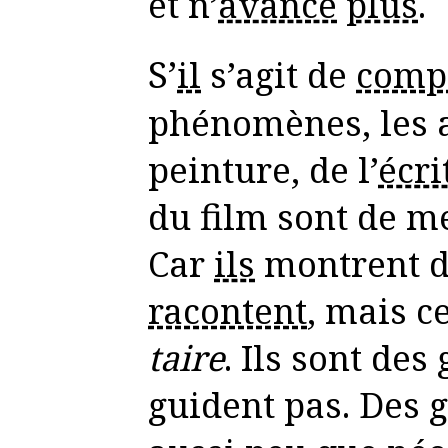
et n’
avance
plus
.
S’
il
s’agit de
comp
phénomènes, les a
peinture, de l’
écri
du film sont de me
Car
ils
montrent du
racontent
, mais c
taire
. Ils sont des
guident pas. Des 