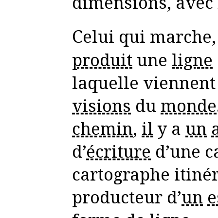
dimensions, avec
Celui qui marche
produit
une
ligne
laquelle viennent
visions
du
monde
chemin
,
il
y a
un
d’
écriture
d’une ca
cartographe itinér
producteur d’
un
e