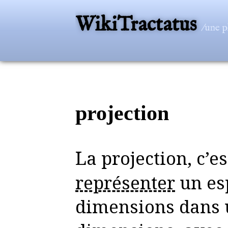
WikiTractatus
/une p
projection
La projection, c’es
représenter
un es
dimensions dans 