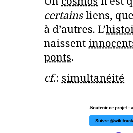
Un
cosmos
n’est 
certains
liens, que
à d’autres. L’
histo
naissent
innocent
ponts
.
cf.
:
simultanéité
Soutenir ce projet : 
Suivre @wikitract