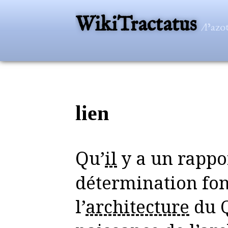
WikiTractatus
/l’az
lien
Qu’
il
y a un rappo
détermination fo
l’
architecture
du Q