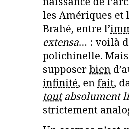
naissance de l’arc
les Amériques et 
Brahé, entre l’
imm
extensa
… : voilà 
polichinelle. Mai
supposer
bien
d’a
infinité
, en
fait
, 
tout
absolument li
strictement analo