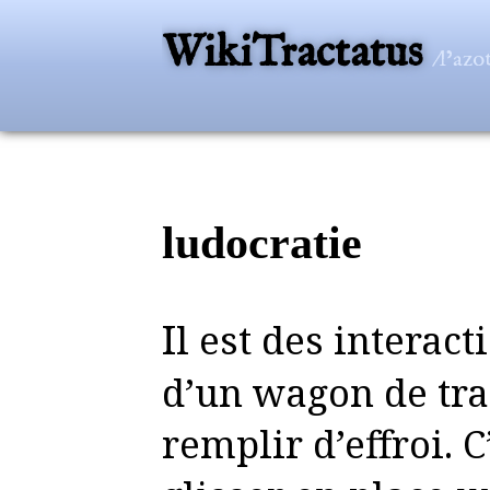
WikiTractatus
/l’az
ludocratie
Il est des interactions à l’intérieur
d’un wagon de tr
remplir d’effroi. 