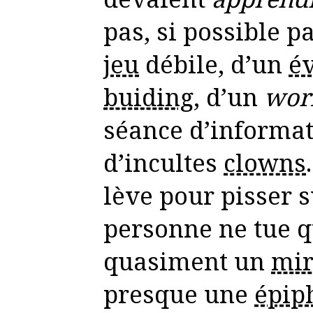
pas, si possible p
jeu
débile, d’un
é
buiding
, d’un
wor
séance d’informa
d’incultes
clowns
lève pour pisser s
personne ne tue qu
quasiment un
mir
presque une
épip