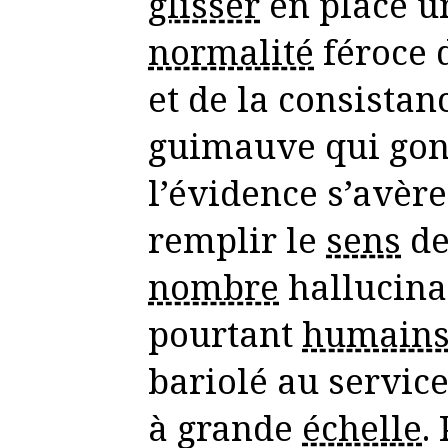
glisser
en place u
normalité
féroce 
et de la consistan
guimauve qui gonf
l’évidence s’avèr
remplir le
sens
de
nombre
hallucina
pourtant
humain
bariolé au service
à grande
échelle
.