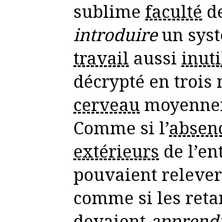
sublime
faculté
d
introduire
un sys
travail
aussi
inuti
décrypté en trois
cerveau
moyennem
Comme si l’
absen
extérieurs
de l’e
pouvaient relever
comme si les reta
devaient
apprend