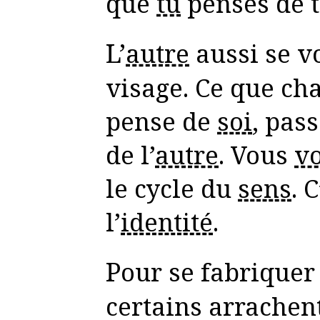
que
tu
penses de 
L’
autre
aussi se v
visage. Ce que ch
pense de
soi
, pass
de l’
autre
. Vous
v
le cycle du
sens
. 
l’
identité
.
Pour se fabrique
certains arrachent