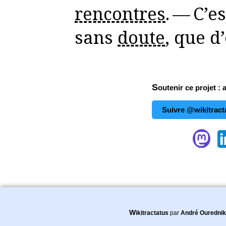
rencontres
. — C’e
sans
doute
, que d
Soutenir ce projet : 
Suivre @wikitract
Wikitractatus
par
André Ourednik