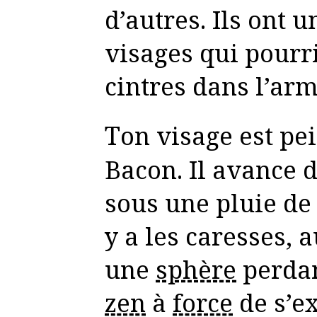
d’autres. Ils ont u
visages qui pourri
cintres dans l’arm
Ton visage est peint par Francis
Bacon. Il avance 
sous une pluie de 
y a les caresses, au
une
sphère
perdan
zen
à
force
de s’e