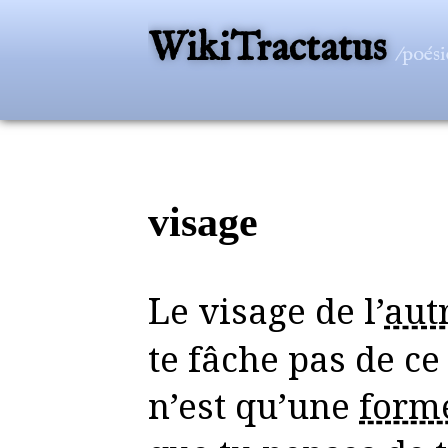
WikiTractatus
/poési
visage
Le visage de l’
aut
te fâche pas de c
n’est qu’une
form