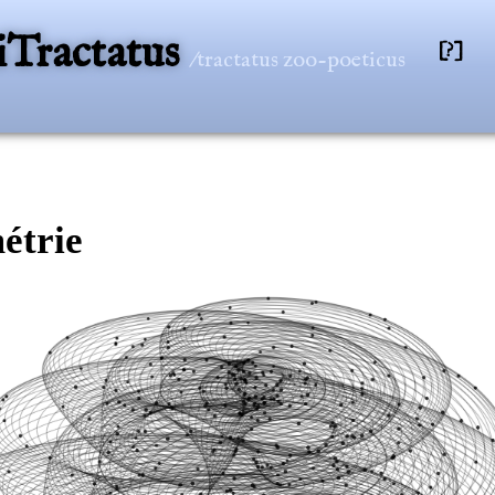
Tractatus
[?]
/tractatus zoo-poeticus
étrie