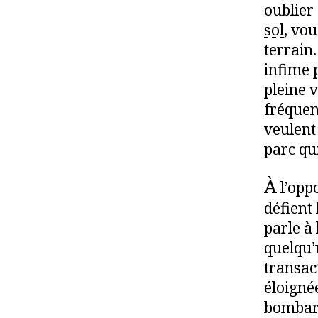
oublie
sol
, vou
terrain
infime 
pleine 
fréquent
veulent 
parc qu
À
l’opp
défient
parle à 
quelqu’
transact
éloigné
bombar