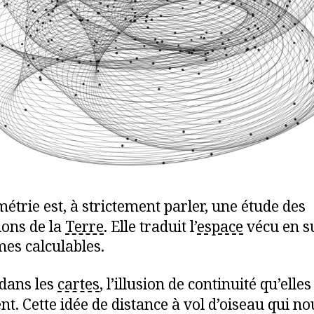
étrie est, à strictement parler, une étude des
ons de la
Terre
. Elle traduit l’
espace
vécu en s
mes calculables.
 dans les
cartes
, l’illusion de continuité qu’elles
t. Cette idée de distance à vol d’oiseau qui nou