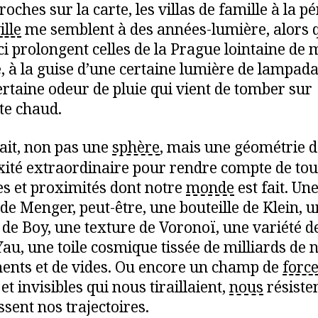
roches sur la carte, les villas de famille à la p
ille
me semblent à des années-lumière, alors 
ici prolongent celles de la Prague lointaine de
, à la guise d’une certaine lumière de lampada
ertaine odeur de pluie qui vient de tomber sur
lte chaud.
rait, non pas une
sphère
, mais une géométrie d
ité extraordinaire pour rendre compte de tout
es et proximités dont notre
monde
est fait. Un
de Menger, peut-être, une bouteille de Klein, 
 de Boy, une texture de Voronoï, une variété d
Yau, une toile cosmique tissée de milliards de
ments et de vides. Ou encore un champ de
forc
 et invisibles qui nous tiraillaient,
nous
résisten
ssent nos trajectoires.