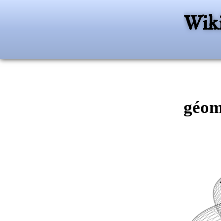
Wiki
géom