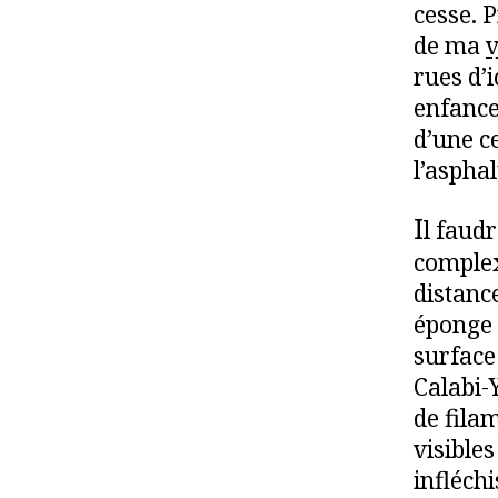
cesse. P
de ma
v
rues d’
enfance
d’une c
l’aspha
I
l faud
complex
distanc
éponge 
surface
Calabi-
de fila
visibles
infléchi