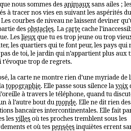
r que nous sommes des
animaux
sans ailes ; le
és à tracer nos vies en suivant les aspérités d
. Les courbes de niveau ne laissent deviner qu
partie des
obstacles
. La
carte
cache l’inaccessi
vue. Les
lieux
que tu es trop jeune ou trop vieu
er, les quartiers qui te font peur, les pays qui 
pas de toi, le jardin qui n’appartient plus aux t
i t’évoque trop de regrets.
osé, la carte ne montre rien d’une myriade de l
 la
topographie
. Elle passe sous silence la
voix
q
l’oreille à travers le téléphone, quand tu discu
un à l’autre bout du
monde
. Elle ne dit rien des
ions bancaires intercontinentales. Elle fait pa
es les
villes
où tes proches tremblent sous les
dements et où tes
pensées
inquiètes errent sa