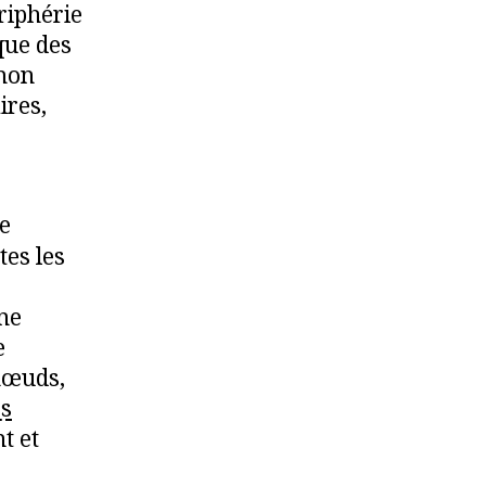
ériphérie
que des
 mon
ires,
e
es les
e
une
e
 nœuds,
es
t et