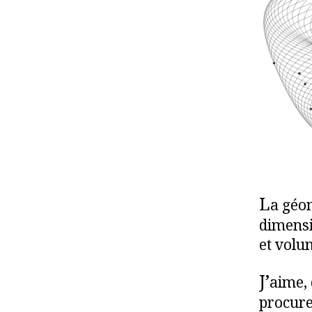
L
a géom
dimensi
et volu
J’
aime,
procuren