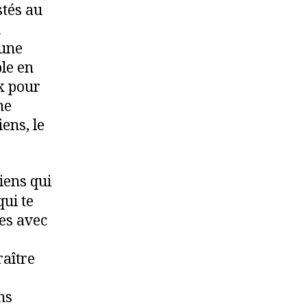
stés au
u
’une
ble en
x pour
ne
iens, le
iens qui
ui te
tes avec
raître
ns