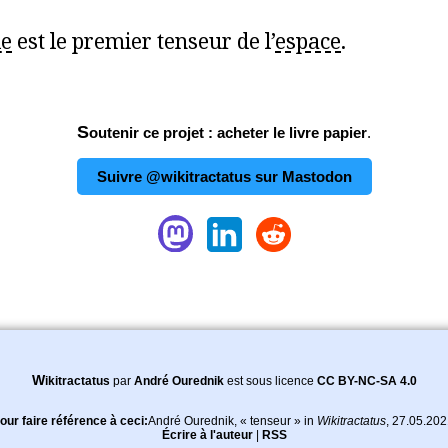
le
est le premier tenseur de l’
espace
.
Soutenir ce projet : acheter le livre papier
.
Suivre @wikitractatus sur Mastodon
Wikitractatus
par
André Ourednik
est sous licence
CC BY-NC-SA 4.0
our faire référence à ceci:
André Ourednik
, « tenseur » in
Wikitractatus
,
27.05.202
Écrire à l'auteur
|
RSS