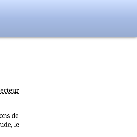
ecteur
ions de
ude, le