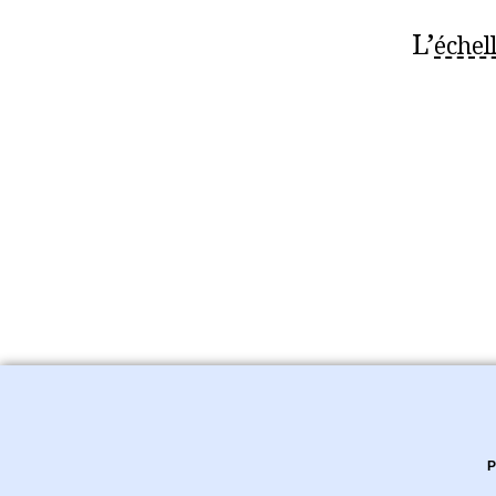
L’
échel
P