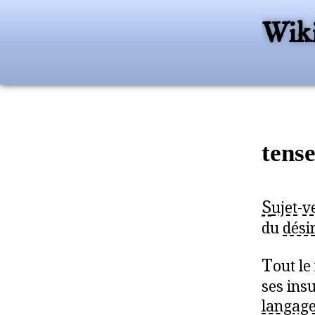
Wiki
tens
S
ujet
-
v
du
désir
T
out le
ses ins
langag