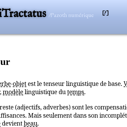
Tractatus
[?]
/l’azoth numérique
eur
erbe
-
objet
est le tenseur linguistique de base.
V
,
modèle
linguistique du
temps
.
 reste (adjectifs, adverbes) sont les compensat
uffisances. Mais seulement dans son incomplét
e
devient
beau
.