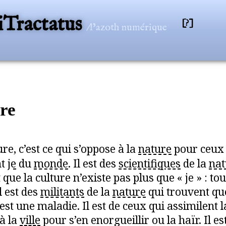
Tractatus
[?]
/l’azoth numérique
ure
ure, c’est ce qui s’oppose à la
nature
pour ceux 
nt
je
du
monde
. Il est des
scientifiques
de la
nat
que la culture n’existe pas plus que « je » : tou
Il est des
militants
de la
nature
qui trouvent qu
est une maladie. Il est de ceux qui assimilent l
 à la
ville
pour s’en enorgueillir ou la haïr. Il es