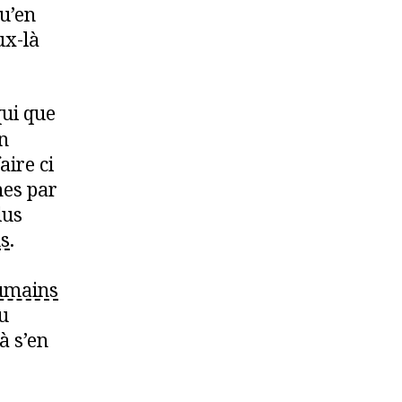
qu’en
ux-là
qui que
un
ire ci
nes par
lus
s
.
umains
au
à s’en