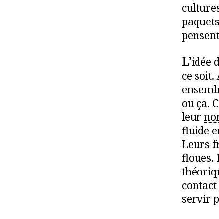
cultures
paquets
pensent 
L’
idée d
ce soit
ensembl
ou ça. 
leur
no
fluide e
Leurs f
floues.
théoriq
contact
servir 