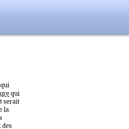
qui
ure
qui
t serait
e la
a
t des