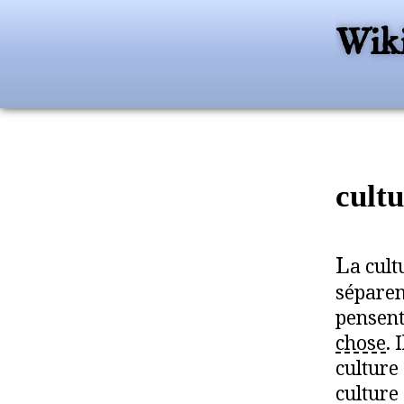
Wiki
cult
L
a cult
sépare
pensent 
chose
. 
culture 
culture