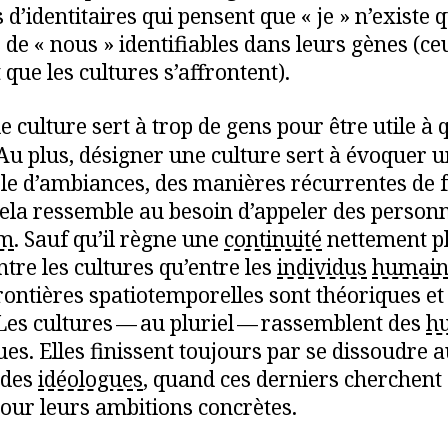
 d’identitaires qui pensent que « je » n’existe 
 de « nous » identifiables dans leurs gènes (ce
que les cultures s’affrontent).
e culture sert à trop de gens pour être utile à 
. Au plus, désigner une culture sert à évoquer 
e d’ambiances, des manières récurrentes de fa
Cela ressemble au besoin d’appeler des person
m
. Sauf qu’il règne une
continuité
nettement p
ntre les cultures qu’entre les
individus
humain
rontières spatiotemporelles sont théoriques et
 Les cultures — au pluriel — rassemblent des
h
ues. Elles finissent toujours par se dissoudre 
 des
idéologues
, quand ces derniers cherchent 
pour leurs ambitions concrètes.