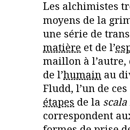
Les alchimistes trouvèrent des
moyens de la gri
une série de tran
matière
et de l’
esp
maillon à l’autre,
de l’
humain
au di
Fludd, l’un de ces
étapes
de la
scala
correspondent aux
formes de prise 