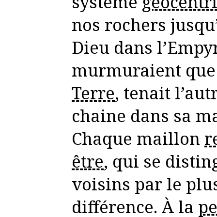
système
géocentr
nos rochers jusqu’
Dieu dans l’Empy
murmuraient que 
Terre
, tenait l’au
chaine dans sa ma
Chaque maillon
r
être
, qui se distin
voisins par le plu
différence. À la
pe