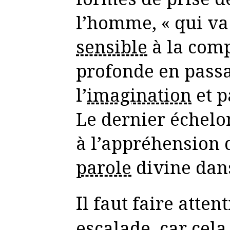
l’homme, « qui va
sensible
à la com
profonde en pass
l’
imagination
et pa
Le dernier échel
à l’appréhension d
parole
divine dans
Il faut faire attention lors de cette
escalade, car cela